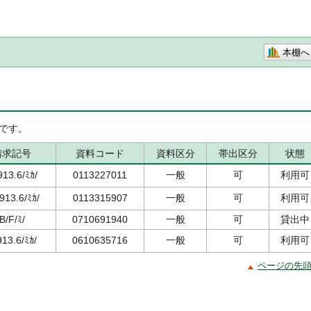
本棚へ
です。
請求記号
資料コード
資料区分
帯出区分
状態
913.6/ﾐｶ/
0113227011
一般
可
利用可
913.6/ﾐｶ/
0113315907
一般
可
利用可
B/F/ﾐ/
0710691940
一般
可
貸出中
913.6/ﾐｶ/
0610635716
一般
可
利用可
ページの先