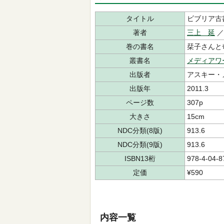
タイトル
ビブリア古書
著者
三上 延
／
巻の書名
栞子さんと
叢書名
メディアワ
出版者
アスキー・
出版年
2011.3
ページ数
307p
大きさ
15cm
NDC分類(8版)
913.6
NDC分類(9版)
913.6
ISBN13桁
978-4-04-8
定価
¥590
内容一覧