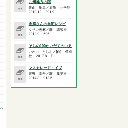
九州地方の謎
青山 剛昌／原作 -- 小学館 --
2018.12 -- 291.9
志麻さんの自宅レシピ
タサン志麻／著 -- 講談社 --
2018.9 -- 596
そらの100かいだてのいえ
いわい としお／[作] -- 偕成
社 -- 2017.8 -- E
マスカレード・イブ
東野 圭吾／著 -- 集英社 --
2014.8 -- 913.6
頭へ