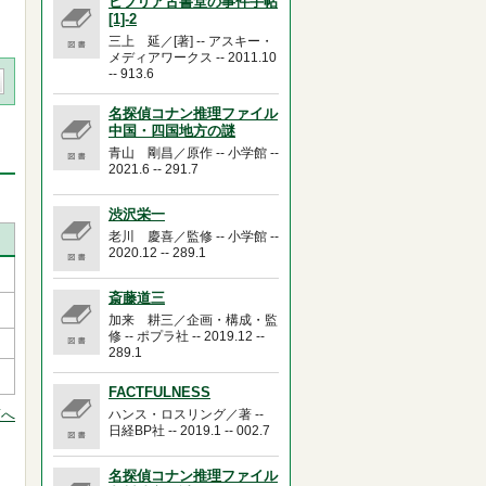
ビブリア古書堂の事件手帖
[1]-2
三上 延／[著] -- アスキー・
メディアワークス -- 2011.10
-- 913.6
名探偵コナン推理ファイル
中国・四国地方の謎
青山 剛昌／原作 -- 小学館 --
2021.6 -- 291.7
渋沢栄一
老川 慶喜／監修 -- 小学館 --
2020.12 -- 289.1
斎藤道三
加来 耕三／企画・構成・監
修 -- ポプラ社 -- 2019.12 --
289.1
FACTFULNESS
頭へ
ハンス・ロスリング／著 --
日経BP社 -- 2019.1 -- 002.7
名探偵コナン推理ファイル