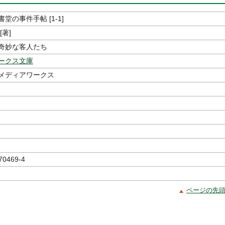
堂の事件手帖 [1-1]
[著]
奇妙な客人たち
ークス文庫
メディアワークス
70469-4
ページの先