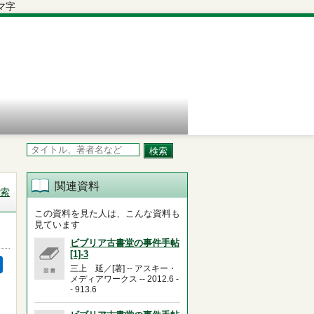
関連資料
索
この資料を見た人は、こんな資料も
見ています
ビブリア古書堂の事件手帖
[1]-3
三上 延／[著] -- アスキー・
メディアワークス -- 2012.6 -
- 913.6