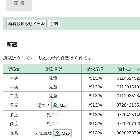
新着お知らせメール
所蔵
所蔵は
9
件です。現在の予約件数は
0
件です。
所蔵館
所蔵場所
請求記号
資料コード
中央
児童
/913/ﾊ/
011462452
中央
児童
/913/ﾊ/
011391510
中央
児童
/913/ﾊ/
011293523
多度
/913/ﾊ/
072042135
児ニ２
Map
多度
児ニ２
/913/ﾊ/
072042514
多度
児ニ２
/913/ﾊ/
072026712
長島
/913/ﾊ/
062027879
人気読物
Map