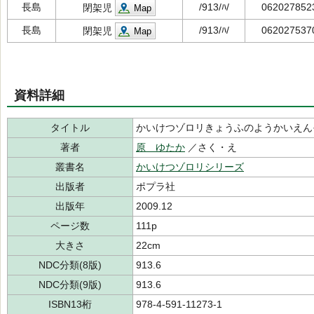
長島
/913/ﾊ/
062027852
閉架児
Map
長島
/913/ﾊ/
062027537
閉架児
Map
資料詳細
タイトル
かいけつゾロリきょうふのようかいえん
著者
原 ゆたか
／さく・え
叢書名
かいけつゾロリシリーズ
出版者
ポプラ社
出版年
2009.12
ページ数
111p
大きさ
22cm
NDC分類(8版)
913.6
NDC分類(9版)
913.6
ISBN13桁
978-4-591-11273-1