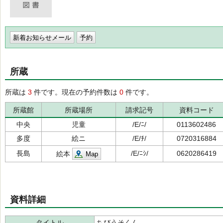
新着お知らせメール
所蔵
所蔵は
3
件です。現在の予約件数は
0
件です。
所蔵館
所蔵場所
請求記号
資料コード
中央
児童
/E/ﾆ/
0113602486
多度
絵ニ
/E/ﾁ/
0720316884
長島
/E/ﾆｼ/
0620286419
絵本
Map
資料詳細
タイトル
ちびうそくん