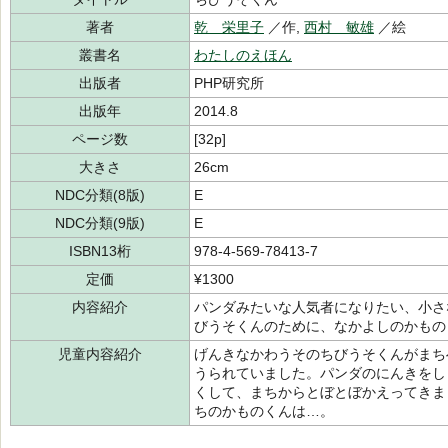
著者
乾 栄里子
／作,
西村 敏雄
／絵
叢書名
わたしのえほん
出版者
PHP研究所
出版年
2014.8
ページ数
[32p]
大きさ
26cm
NDC分類(8版)
E
NDC分類(9版)
E
ISBN13桁
978-4-569-78413-7
定価
¥1300
内容紹介
パンダみたいな人気者になりたい、小さ
びうそくんのために、なかよしのかもの
児童内容紹介
げんきなかわうそのちびうそくんがまち
うられていました。パンダのにんきをし
くして、まちからとぼとぼかえってきま
ちのかものくんは…。