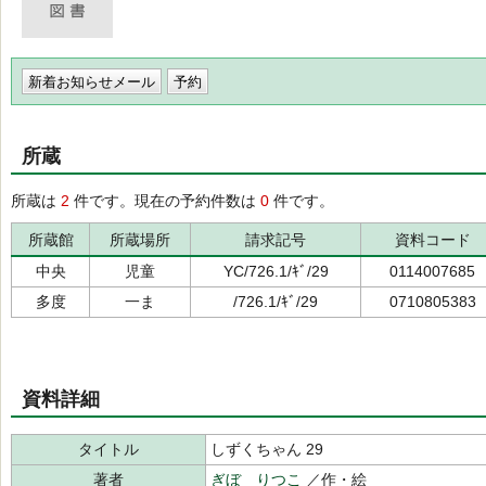
新着お知らせメール
所蔵
所蔵は
2
件です。現在の予約件数は
0
件です。
所蔵館
所蔵場所
請求記号
資料コード
中央
児童
YC/726.1/ｷﾞ/29
0114007685
多度
一ま
/726.1/ｷﾞ/29
0710805383
資料詳細
タイトル
しずくちゃん 29
著者
ぎぼ りつこ
／作・絵