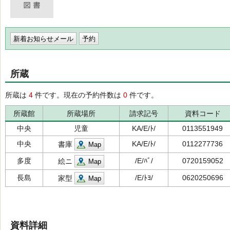
新着お知らせメール
所蔵
所蔵は
4
件です。現在の予約件数は
0
件です。
所蔵館
所蔵場所
請求記号
資料コード
中央
児童
KA/E/ﾄ/
0113551949
中央
KA/E/ﾄ/
0112277736
書庫
Map
多度
/E/ﾊﾞ/
0720159052
絵ニ
Map
長島
/E/ﾄﾖ/
0620250696
家型
Map
資料詳細