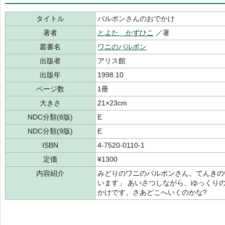
タイトル
バルボンさんのおでかけ
著者
とよた かずひこ
／著
叢書名
ワニのバルボン
出版者
アリス館
出版年
1998.10
ページ数
1冊
大きさ
21×23cm
NDC分類(8版)
E
NDC分類(9版)
E
ISBN
4-7520-0110-1
定価
¥1300
内容紹介
みどりのワニのバルボンさん。てんきの
います」 あいさつしながら、ゆっくり
かけです。さあどこへいくのかな?