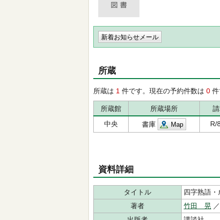
新着お知らせメール
所蔵
所蔵は
1
件です。現在の予約件数は
0
件
所蔵館
所蔵場所
請
中央
R/8
書庫
Map
資料詳細
タイトル
四字熟語・
著者
竹田 晃
出版者
講談社