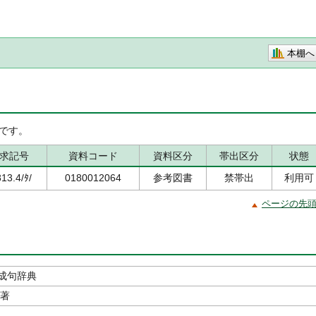
本棚へ
です。
求記号
資料コード
資料区分
帯出区分
状態
13.4/ﾀ/
0180012064
参考図書
禁帯出
利用可
ページの先
成句辞典
／著