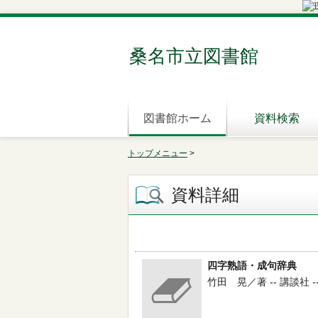
桑名市立図書館
図書館ホーム
資料検索
トップメニュー
>
資料詳細
四字熟語・成句辞典
竹田 晃／著 -- 講談社 -- 19