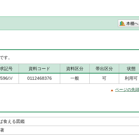
本棚へ
です。
求記号
資料コード
資料区分
帯出区分
状態
596/ｼ/
0112468376
一般
可
利用可
ページの先
ば食える図鑑
／著