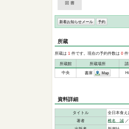
新着お知らせメール
所蔵
所蔵は
1
件です。現在の予約件数は
0
件
所蔵館
所蔵場所
請
中央
H/
書庫
Map
資料詳細
タイトル
全日本食え
著者
椎名 誠
出版者
新潮社