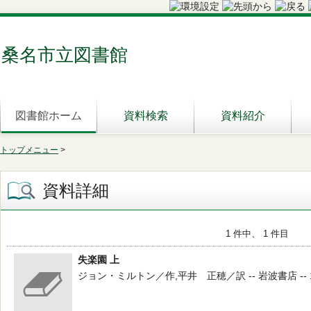
桑名市立図書館
図書館ホーム
資料検索
資料紹介
トップメニュー
>
資料詳細
1 件中、 1 件目
失楽園 上
ジョン・ミルトン／作,平井 正穂／訳 -- 岩波書店 -- 1981.