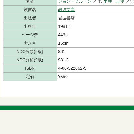
著者
ジョン・ミルトン
／作,
平井 正穂
／
叢書名
岩波文庫
出版者
岩波書店
出版年
1981.1
ページ数
443p
大きさ
15cm
NDC分類(8版)
931
NDC分類(9版)
931.5
ISBN
4-00-322062-5
定価
¥550