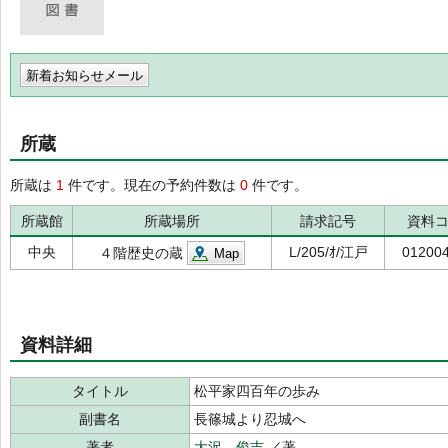
新着お知らせメール
所蔵
所蔵は
1
件です。現在の予約件数は
0
件です。
所蔵館
所蔵場所
請求記号
資料
中央
L/205/ｵ/江戸
01200
４階歴史の蔵
Map
資料詳細
タイトル
松平家四百年の歩み
副書名
長篠城より忍城へ
著者
大沢 俊吉
／著