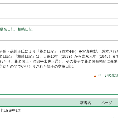
桑名日記
,
柏崎日記
子孫・品川正氏により『桑名日記』（原本4冊）を写真複製、,製本され
名日記』『柏崎日記』は、天保10年（1839）から嘉永元年（1848）ま
にわたり、桑名藩士・渡部平太夫正通と、その養子で桑名藩領柏崎に異動
之助との間でやりとりされた親子の交換日記。
ページの先
著者名
ページ
日(途中)迄