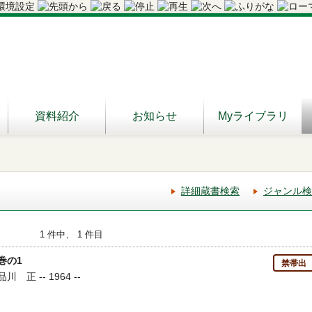
資料紹介
お知らせ
Myライブラリ
詳細蔵書検索
ジャンル検
1 件中、 1 件目
巻の1
禁帯出
 正 -- 1964 --