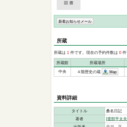
新着お知らせメール
所蔵
所蔵は
1
件です。現在の予約件数は
0
件
所蔵館
所蔵場所
中央
４階歴史の蔵
Map
資料詳細
タイトル
桑名日記 
著者
[渡部平太
出版者
品川 正