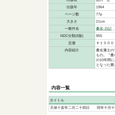
出版年
1964
ページ数
77p
大きさ
21cm
一般件名
桑名‐日記
,
NDC分類(8版)
955
定価
￥１０００
内容紹介
桑名藩士の
もの。『桑
の10年間
となった勝
内容一覧
タイトル
天保十亥年二月二十四日ゟ 同年十月十七