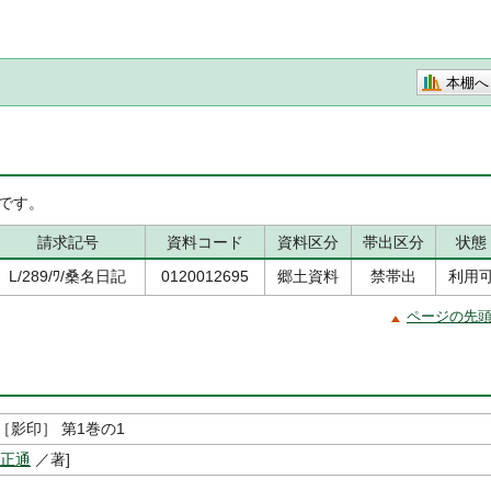
本棚へ
です。
請求記号
資料コード
資料区分
帯出区分
状態
L/289/ﾜ/桑名日記
0120012695
郷土資料
禁帯出
利用
ページの先
［影印］ 第1巻の1
夫正通
／著]