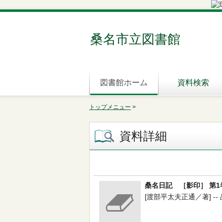
桑名市立図書館
図書館ホーム
資料検索
トップメニュー
>
資料詳細
桑名日記 ［影印］ 第1
[渡部平太夫正通／著] -- 品川