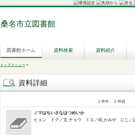
桑名市立図書館
図書館ホーム
資料検索
資料紹介
トップメニュー
>
資料詳細
1 件中、 1 件目
ノマはちいさなはつめいか
ヒョン ドク／文,チョウ ミエ／絵,かみや にじ／訳 -- 講談