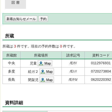
新着お知らせメール
所蔵
所蔵は
3
件です。現在の予約件数は
0
件です。
所蔵館
所蔵場所
請求記号
資料コード
中央
/E/ﾁ/
0112976931
児童
Map
多度
/E/ﾉ/
0720273804
絵ガ２
Map
長島
/E/ﾁﾖ/
0620220392
閉架児
Map
資料詳細