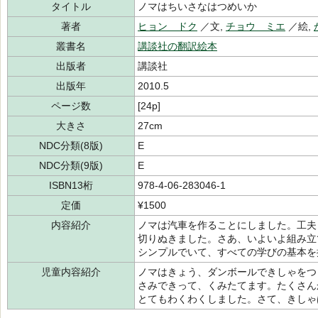
タイトル
ノマはちいさなはつめいか
著者
ヒョン ドク
／文,
チョウ ミエ
／絵,
叢書名
講談社の翻訳絵本
出版者
講談社
出版年
2010.5
ページ数
[24p]
大きさ
27cm
NDC分類(8版)
E
NDC分類(9版)
E
ISBN13桁
978-4-06-283046-1
定価
¥1500
内容紹介
ノマは汽車を作ることにしました。工夫
切りぬきました。さあ、いよいよ組み立
シンプルでいて、すべての学びの基本を
児童内容紹介
ノマはきょう、ダンボールできしゃをつ
さみできって、くみたてます。たくさん
とてもわくわくしました。さて、きしゃ