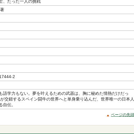
士、たった一人の挑戦
／著
17444-2
も語学力もない。夢を叶えるための武器は、胸に秘めた情熱だけだっ
死が交錯するスペイン闘牛の世界へと単身乗り込んだ、世界唯一の日本
る自伝。
ページの先