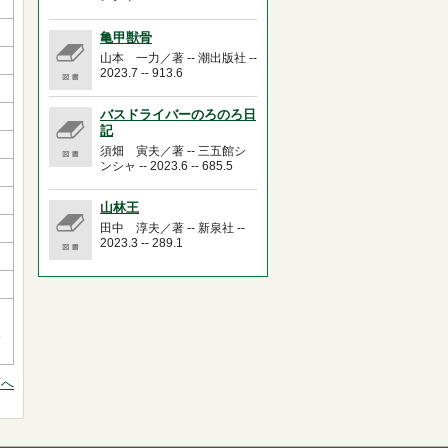
亀甲獣骨
山本 一力／著 -- 潮出版社 --
2023.7 -- 913.6
バスドライバーのろのろ日
記
須畑 寅夫／著 -- 三五館シ
ンシャ -- 2023.6 -- 685.5
山林王
田中 淳夫／著 -- 新泉社 --
2023.3 -- 289.1
人
頭へ