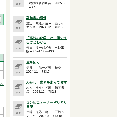
-- 建設物価調査会 -- 2025.6 -
- 524.5
科学者の流儀
渡辺 政隆／編 -- 日経サイ
エンス -- 2024.12 -- 402.8
「高校の化学」が一冊でま
るごとわかる
竹田 淳一郎／著 -- ベレ出
版 -- 2024.12 -- 430
道を拓く
長谷川 晶一／著 -- 扶桑社 --
2024.11 -- 783.7
わたし、世界を走ってます
頭へ
鈴木 ゆうり／著 -- 徳間書
店 -- 2023.12 -- 782.3
コンビニオーナーぎりぎり
日記
仁科 充乃／著 -- 三五館シ
ンシャ -- 2023.8 -- 673.86