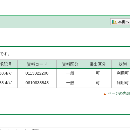
本棚へ
です。
求記号
資料コード
資料区分
帯出区分
状態
88.4/ﾉ/
0113322200
一般
可
利用可
88.4/ﾉ/
0610638843
一般
可
利用可
ページの先