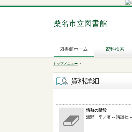
桑名市立図書館
図書館ホーム
資料検索
トップメニュー
>
資料詳細
情熱の階段
濃野 平／著 -- 講談社 -- 20