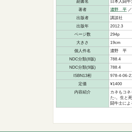
副書名
日本人闘牛
著者
濃野 平
出版者
講談社
出版年
2012.3
ページ数
294p
大きさ
19cm
個人件名
濃野 平
NDC分類(8版)
788.4
NDC分類(9版)
788.4
ISBN13桁
978-4-06-2
定価
¥1400
内容紹介
カネもコネ
た-。生と
闘牛士によ