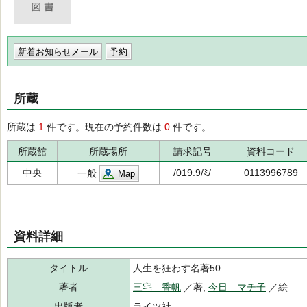
新着お知らせメール
所蔵
所蔵は
1
件です。現在の予約件数は
0
件です。
所蔵館
所蔵場所
請求記号
資料コード
中央
/019.9/ﾐ/
0113996789
一般
Map
資料詳細
タイトル
人生を狂わす名著50
著者
三宅 香帆
／著,
今日 マチ子
／絵
出版者
ライツ社