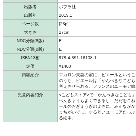
出版者
ポプラ社
出版年
2019.1
ページ数
[26p]
大きさ
27cm
NDC分類(8版)
E
NDC分類(9版)
E
ISBN13桁
978-4-591-16108-1
定価
¥1400
内容紹介
マカロン夫妻の家に、ピエールというこ
のうち、ピエールは「かんぺきなこども
考えさせられる、フランスのユーモア絵
児童内容紹介
<こどもストア>で「かんぺきなこども」
べんきょうもよくできるし、だだをこね
ールのおぎょうぎのよさに、みんながか
まちがいで…。するどいユーモアたっぷ
る絵本。