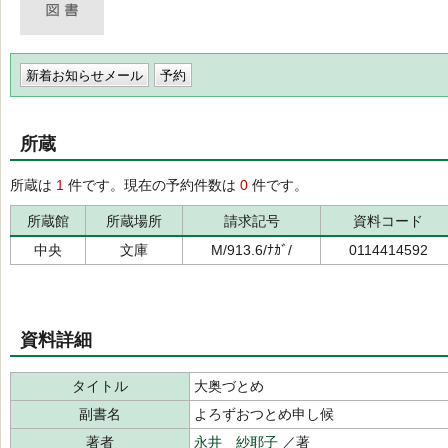
新着お知らせメール
所蔵
所蔵は
1
件です。現在の予約件数は
0
件です。
所蔵館
所蔵場所
請求記号
資料コード
中央
文庫
M/913.6/ﾅｶﾞ/
0114414592
資料詳細
タイトル
大奥づとめ
副書名
よろずおつとめ申し候
著者
永井 紗耶子
／著