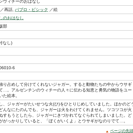
ンウィチーのおはなし
／再話,
パブロ・ピシック
／絵
しのおはなし
版部
付なし)
06010-6
独り占めして分けてくれないジャガー。すると動物たちの中からウサギ
て…。アルゼンチンのウィチーの人々に伝わる知恵と勇気の物語をユー
いた絵本。
し、ジャガーがたいせつな火(ひ)をひとりじめしていました。ほかのど
どんなにたのんでも、ジャガーは火をわけてくれません。ツコツコが火
ぬすもうとしたら、ジャガーにきづかれてなぐられてしまいました。ど
ががっかりしていると、「ぼくがいくよ」とウサギがなのりでて…。
ページの先