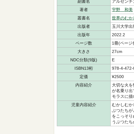
副書名
アルゼンチ
著者
宇野 和美
叢書名
世界のむか
出版者
玉川大学出
出版年
2022.2
ページ数
1冊(ページ
大きさ
27cm
NDC分類(9版)
E
ISBN13桁
978-4-472-
定価
¥2500
内容紹介
大切な火を
が名乗り出
モラスに描
児童内容紹介
むかしむか
ぶつたちが
をこっそり
うぶつたち