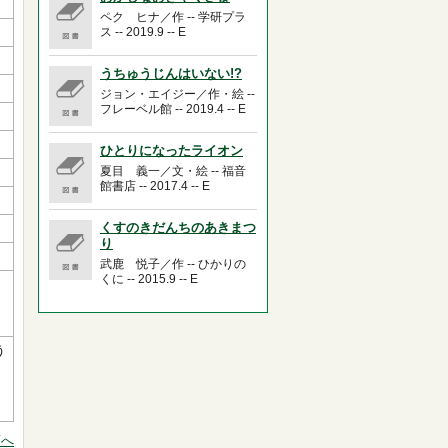
ペク ヒナ／作 -- 学研プラ
ス -- 2019.9 -- E
うちゅうじんはいない!?
ジョン・エイジー／作・絵 --
フレーベル館 -- 2019.4 -- E
ひとりになったライオン
夏目 義一／文・絵 -- 福音
館書店 -- 2017.4 -- E
くすのきだんちのあきまつ
り
武鹿 悦子／作 -- ひかりの
くに -- 2015.9 -- E
う
頭へ