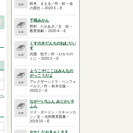
鈴木 まもる／作・絵 -- 金
の星社 -- 2020.5 -- E
千両みかん
野村 たかあき／文 絵 --
教育画劇 -- 2020.4 -- E
くすのきだんちのねむりい
す
武鹿 悦子／作 -- ひかりの
くに -- 2020.3 -- E
ようこそ!ここはみんなの
がっこうだよ
アレクザーンドラ・ペンフォ
ールド／作 -- 鈴木出版 --
2020.2 -- E
頭へ
ながーい5ふん みじかい5
ふん
リズ・ガートン・スキャンロ
ン／文 -- 光村教育図書 --
2019.10 -- E
おかしなおきゃくさま