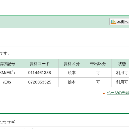
本棚へ
です。
請求記号
資料コード
資料区分
帯出区分
状態
KM/E/ﾋﾟ/
0114461338
絵本
可
利用可
/E/ﾋ/
0720353325
絵本
可
利用可
ページの先
だウサギ