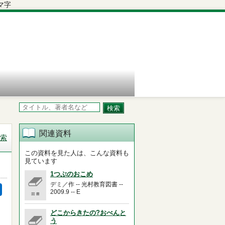
関連資料
索
この資料を見た人は、こんな資料も
見ています
1つぶのおこめ
デミ／作 -- 光村教育図書 --
2009.9 -- E
どこからきたの?おべんと
う