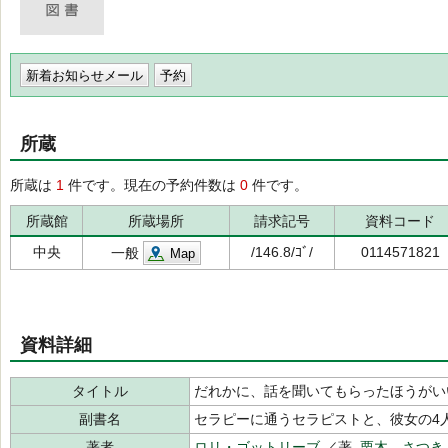
新着お知らせメール
所蔵
所蔵は
1
件です。現在の予約件数は
0
件です。
所蔵館
所蔵場所
請求記号
資料コード
中央
/146.8/ｺﾞ/
0114571821
一般
Map
資料詳細
タイトル
だれかに、話を聞いてもらったほうがい
副書名
セラピーに通うセラピストと、彼女の4
著者
ロリ・ゴットリーブ
／著,
栗木 さつき